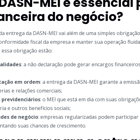
 DASN-MEI é essencial 
anceira do negócio?
da entrega da DASN-MEI vai além de uma simples obrigação t
onformidade fiscal da empresa e manter sua operação fluida.
 essa obrigação estão:
nalidades
: a não declaração pode gerar encargos financei
tação em ordem
: a entrega da DASN-MEI garante a emissão
rias e relações comerciais;
 previdenciários
: o MEI que está em dia com suas obrigaçõe
ria
e outros benefícios sociais;
ades de negócio
: empresas regularizadas podem participar 
tando suas chances de crescimento.