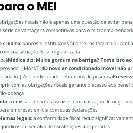
para o MEI
brigações fiscais não é apenas uma questão de evitar pena
a série de vantagens competitivas para o microempreendedor
o crédito
: bancos e instituições financeiras têm maior confi
om sua situação fiscal regularizada;
você
Médica diz: Muita gordura na barriga? Tome isso ao
provado | MoroTril
O novo ar-condicionado móvel não pr
rocinado | Ar Condicionado | Anúncios de pesquisa
Preserva
mprir com as obrigações fiscais garante o acesso aos benefí
lio-doença;
ada
: a emissão de notas fiscais e a formalização de negócios
para empresas em dia com suas declarações;
blemas legais
: a conformidade fiscal reduz significativament
jurídicos ou ser alvo de fiscalizações inesperadas;