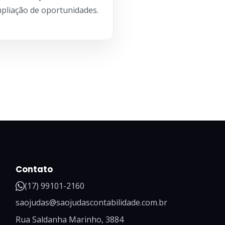
mpliação de oportunidades.
Contato
(17) 99101-2160
saojudas@saojudascontabilidade.com.br
Rua Saldanha Marinho, 3884